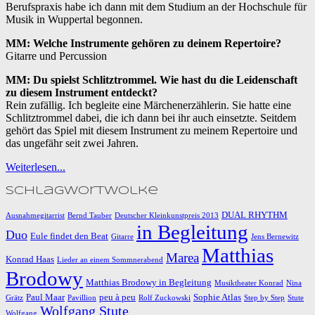
Berufspraxis habe ich dann mit dem Studium an der Hochschule für
Musik in Wuppertal begonnen.
MM: Welche Instrumente gehören zu deinem Repertoire?
Gitarre und Percussion
MM: Du spielst Schlitztrommel. Wie hast du die Leidenschaft
zu diesem Instrument entdeckt?
Rein zufällig. Ich begleite eine Märchenerzählerin. Sie hatte eine
Schlitztrommel dabei, die ich dann bei ihr auch einsetzte. Seitdem
gehört das Spiel mit diesem Instrument zu meinem Repertoire und
das ungefähr seit zwei Jahren.
Weiterlesen...
Schlagwortwolke
DUAL RHYTHM
Ausnahmegitarrist
Bernd Tauber
Deutscher Kleinkunstpreis 2013
in Begleitung
Duo
Eule findet den Beat
Gitarre
Jens Bernewitz
Matthias
Marea
Konrad Haas
Lieder an einem Sommnerabend
Brodowy
Matthias Brodowy in Begleitung
Musiktheater Konrad
Nina
Paul Maar
peu à peu
Sophie Atlas
Grätz
Pavillion
Rolf Zuckowski
Step by Step
Stute
Wolfgang Stute
Wolfgang