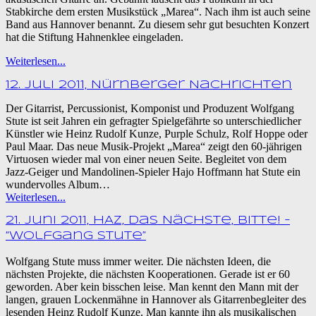
Stabkirche dem ersten Musikstück „Marea“. Nach ihm ist auch seine
Band aus Hannover benannt. Zu diesem sehr gut besuchten Konzert
hat die Stiftung Hahnenklee eingeladen.
Weiterlesen...
12. Juli 2011, Nürnberger Nachrichten
Der Gitarrist, Percussionist, Komponist und Produzent Wolfgang
Stute ist seit Jahren ein gefragter Spielgefährte so unterschiedlicher
Künstler wie Heinz Rudolf Kunze, Purple Schulz, Rolf Hoppe oder
Paul Maar. Das neue Musik-Projekt „Marea“ zeigt den 60-jährigen
Virtuosen wieder mal von einer neuen Seite. Begleitet von dem
Jazz-Geiger und Mandolinen-Spieler Hajo Hoffmann hat Stute ein
wundervolles Album…
Weiterlesen...
21. Juni 2011, HAZ, Das Nächste, bitte! –
“Wolfgang Stute”
Wolfgang Stute muss immer weiter. Die nächsten Ideen, die
nächsten Projekte, die nächsten Kooperationen. Gerade ist er 60
geworden. Aber kein bisschen leise. Man kennt den Mann mit der
langen, grauen Lockenmähne in Hannover als Gitarrenbegleiter des
lesenden Heinz Rudolf Kunze. Man kannte ihn als musikalischen