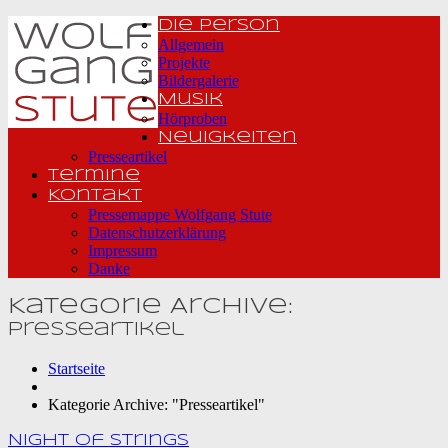
Die Person
Allgemein
Projekte
Bildergalerie
Musik
Hörproben
Neuigkeiten
Presseartikel
Termine
Kontakt
Pressemappe Wolfgang Stute
Datenschutzerklärung
Impressum
Danke
Kategorie Archive:
Presseartikel
Startseite
Kategorie Archive: "Presseartikel"
Night of Strings