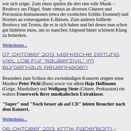
wie sich zeigte. Zum einen spielen die drei eine tolle Musik –
Brodowy am Flügel, Stute virtuos an diversen Gitarren und
Percussion-Instrumenten (etwa der exotischen Schlitz-Trommel) und
Hormes an extravaganten E-Bässen. Zum anderen brillierte
Brodowy mit Texten, die es in sich haben und bei denen man schon
gut hinhören muss, um so manchen Abgrund hinter schönem Klang
zu bemerken.
Weiterlesen...
07. Oktober 2013, Märkische Zeitung,
Viel Lob für “Räuberzivil” im
Bürgerhaus Neuenhagen
Besonders zum Schluss des zweistündigen Konzerts zeigten seine
Musiker
Peter Pichl
(Bass) sowie vor allem
Hajo Hoffmann
(Geige, Mandoline) und
Wolfgang Stute
(Gitarre, Perkussion) ein
wahres
Feuerwerk ihrer musikalischen Extraklasse
.
"Super" und "Noch besser als auf CD" lobten Besucher nach
dem Konzert.
Weiterlesen...
06. Oktober 2013, Kritik Paderborn –