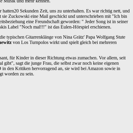
sche Musik und mehr kennen.
r hatten20 Sekunden Zeit, uns zu unterhalten. Es war richtig nett, und
at sie Zuckowski eine Mail geschickt und unterschrieben mit "Ich bin
itsbeziehung eine Freundschaft geworden: " Jeder Song ist in seiner
skis Label "Noch mal!!!" ist das Eulen-Hörspiel erschienen.
 die typischen Gitarrenklänge von Nina Grätz' Papa Wolfgang Stute
newitz
von Los Turnpolos wirkt und spielt gleich bei mehreren
essant, für Kinder in dieser Richtung etwas zumachen. Vor allem, seit
 gibt", sagt die junge Frau, die selbst zwar noch keine eigenen
 in den Kritiken hervorragend an, sie wird bei Amazon sowie in
gt worden zu sein.