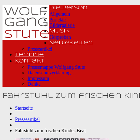
Die Person
Allgemein
Projekte
Bildergalerie
Musik
Hörproben
Neuigkeiten
Presseartikel
Termine
Kontakt
Pressemappe Wolfgang Stute
Datenschutzerklärung
Impressum
Danke
Fahrstuhl zum frischen Kin
Startseite
Presseartikel
Fahrstuhl zum frischen Kinder-Beat