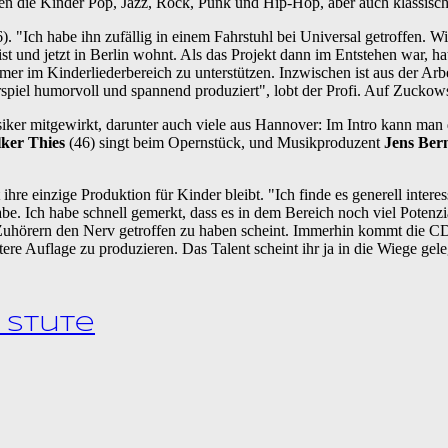
ernen die Kinder Pop, Jazz, Rock, Punk und Hip-Hop, aber auch klassi
). "Ich habe ihn zufällig in einem Fahrstuhl bei Universal getroffen. Wi
 ist und jetzt in Berlin wohnt. Als das Projekt dann im Entstehen war, h
r im Kinderliederbereich zu unterstützen. Inzwischen ist aus der Arbe
rspiel humorvoll und spannend produziert", lobt der Profi. Auf Zuckow
iker mitgewirkt, darunter auch viele aus Hannover: Im Intro kann man
ker Thies
(46) singt beim Opernstück, und Musikproduzent
Jens Ber
 ihre einzige Produktion für Kinder bleibt. "Ich finde es generell inter
 Ich habe schnell gemerkt, dass es in dem Bereich noch viel Potenzial
 Zuhörern den Nerv getroffen zu haben scheint. Immerhin kommt die CD
re Auflage zu produzieren. Das Talent scheint ihr ja in die Wiege gele
 Stute