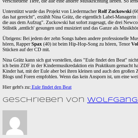
verschiedene Tiere, die alle eine andere Musikrichtung lieben. So l
Unterstützt wurde das Projekt von Liedermacher
Rolf Zuckowski
(66
das hat gereicht", erzählt Nina Grätz, die eigentlich Label-Managerin
die aus dem Aufzug". Zuckowski hat sofort zugesagt, die drei Newcome
Stilistik ,amtlich' gesungen und musiziert und das Ganze als Musikhö
Übrigens: Bei jedem der zehn Songs haben andere professionelle Mus
hören, Rapper
Spax
(40) ist beim Hip-Hop-Song zu hören, Tenor
Vol
Stücken auf der CD mit.
Nina Grätz kann sich gut vorstellen, dass "Eule findet den Beat" nicht
ich beim ZDF in der Kindermusikredaktion ein Praktikum gemacht habe.
Kinder hat, mit der Eule aber bei ihren kleinen und auch den großen
Blogs und Foren empfohlen. Wenn das kein Ansporn ist, um eine weite
Hier geht's zu:
Eule findet den Beat
Geschrieben von
Wolfgang