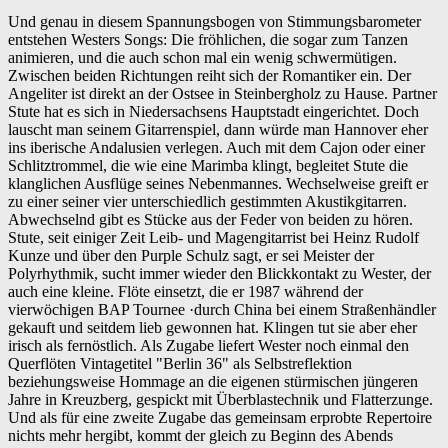
Und genau in diesem Spannungsbogen von Stimmungsbarometer
entstehen Westers Songs: Die fröhlichen, die sogar zum Tanzen
animieren, und die auch schon mal ein wenig schwermütigen.
Zwischen beiden Richtungen reiht sich der Romantiker ein. Der
Angeliter ist direkt an der Ostsee in Steinbergholz zu Hause. Partner
Stute hat es sich in Niedersachsens Hauptstadt eingerichtet. Doch
lauscht man seinem Gitarrenspiel, dann würde man Hannover eher
ins iberische Andalusien verlegen. Auch mit dem Cajon oder einer
Schlitztrommel, die wie eine Marimba klingt, begleitet Stute die
klanglichen Ausflüge seines Nebenmannes. Wechselweise greift er
zu einer seiner vier unterschiedlich gestimmten Akustikgitarren.
Abwechselnd gibt es Stücke aus der Feder von beiden zu hören.
Stute, seit einiger Zeit Leib- und Magengitarrist bei Heinz Rudolf
Kunze und über den Purple Schulz sagt, er sei Meister der
Polyrhythmik, sucht immer wieder den Blickkontakt zu Wester, der
auch eine kleine. Flöte einsetzt, die er 1987 während der
vierwöchigen BAP Tournee ·durch China bei einem Straßenhändler
gekauft und seitdem lieb gewonnen hat. Klingen tut sie aber eher
irisch als fernöstlich. Als Zugabe liefert Wester noch einmal den
Querflöten Vintagetitel "Berlin 36" als Selbstreflektion
beziehungsweise Hommage an die eigenen stürmischen jüngeren
Jahre in Kreuzberg, gespickt mit Überblastechnik und Flatterzunge.
Und als für eine zweite Zugabe das gemeinsam erprobte Repertoire
nichts mehr hergibt, kommt der gleich zu Beginn des Abends