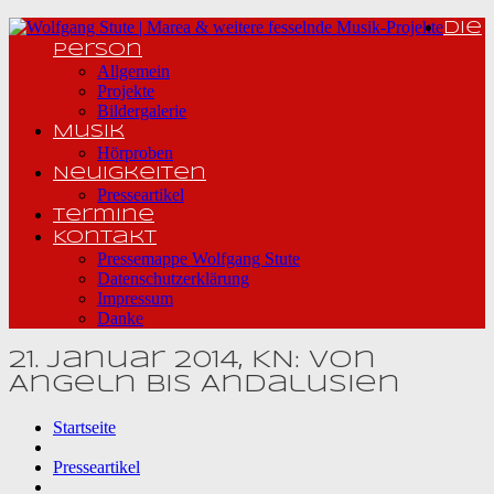
Die
Person
Allgemein
Projekte
Bildergalerie
Musik
Hörproben
Neuigkeiten
Presseartikel
Termine
Kontakt
Pressemappe Wolfgang Stute
Datenschutzerklärung
Impressum
Danke
21. Januar 2014, KN: Von
Angeln bis Andalusien
Startseite
Presseartikel