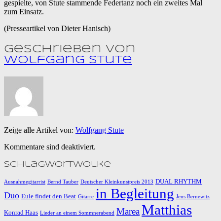
gespielte, von Stute stammende Federtanz noch ein zweites Mal
zum Einsatz.
(Presseartikel von Dieter Hanisch)
Geschrieben von
Wolfgang Stute
Zeige alle Artikel von:
Wolfgang Stute
Kommentare sind deaktiviert.
Schlagwortwolke
DUAL RHYTHM
Ausnahmegitarrist
Bernd Tauber
Deutscher Kleinkunstpreis 2013
in Begleitung
Duo
Eule findet den Beat
Gitarre
Jens Bernewitz
Matthias
Marea
Konrad Haas
Lieder an einem Sommnerabend