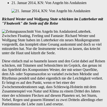
21. Januar 2014, KN: Von Angeln bis Andalusien
Richard Wester und Wolfgang Stute schickten im Lutterbeker mit
"Floatwork" die Seele auf die Reise
Lutterbek.
Zwischen Floating, Feeling und Fantasie: Richard Wester und
Wolfgang Stute haben im Lutterbeker ein neues Musikprogramm
vorgestellt, das komplett ohne Gesang auskommt und doch so viel
mitzuteilen hat. Nur die Instrumente wirken zu lassen, das kriecht
unter die Haut und kitzelt die Seele.
Diese einfach mal so baumeln lassen und den Geist dabei auf Reisen
schicken, mit Träumen und Sehnsüchten im Gepäck, das genau ist
das Spielfeld des Komponisten Wester, der mit seiner Querflöte,
dem Alt- oder Sopransaxofon so variabel zwischen Melodie und
Rhythmus pendelt und dabei eigentlich nie die Leichtigkeit verliert.
Er bringt es auf den Punkt, wenn er bei einer der
Zwischenmoderationen sagt, dass Schleswig-Holstein mit dem
Zusammenspiel von Natur und Klima zu einem Drittel des Jahres
einer der schönsten Flecken auf diesem Planeten sei, bei Sturm,
Nebel, Regen und grauem Himmel zu zwei Dritteln allerdings eher
Patriotismus die Liebe zum Land ersetze.