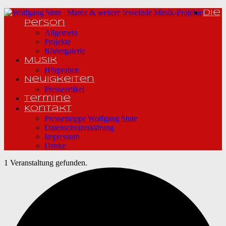
Die
Person
Allgemein
Projekte
Bildergalerie
Musik
Hörproben
Neuigkeiten
Presseartikel
Termine
Kontakt
Pressemappe Wolfgang Stute
Datenschutzerklärung
Impressum
Danke
1 Veranstaltung gefunden.