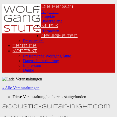
Die Person
Allgemein
Projekte
Bildergalerie
Musik
Hörproben
Neuigkeiten
Presseartikel
Termine
Kontakt
Pressemappe Wolfgang Stute
Datenschutzerklärung
Impressum
Danke
« Alle Veranstaltungen
Diese Veranstaltung hat bereits stattgefunden.
acoustic-guitar-night.com