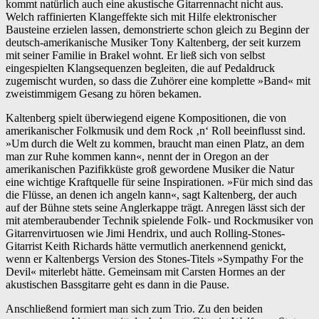
kommt natürlich auch eine akustische Gitarrennacht nicht aus.
Welch raffinierten Klangeffekte sich mit Hilfe elektronischer
Bausteine erzielen lassen, demonstrierte schon gleich zu Beginn der
deutsch-amerikanische Musiker Tony Kaltenberg, der seit kurzem
mit seiner Familie in Brakel wohnt. Er ließ sich von selbst
eingespielten Klangsequenzen begleiten, die auf Pedaldruck
zugemischt wurden, so dass die Zuhörer eine komplette »Band« mit
zweistimmigem Gesang zu hören bekamen.
Kaltenberg spielt überwiegend eigene Kompositionen, die von
amerikanischer Folkmusik und dem Rock ‚n‘ Roll beeinflusst sind.
»Um durch die Welt zu kommen, braucht man einen Platz, an dem
man zur Ruhe kommen kann«, nennt der in Oregon an der
amerikanischen Pazifikküste groß gewordene Musiker die Natur
eine wichtige Kraftquelle für seine Inspirationen. »Für mich sind das
die Flüsse, an denen ich angeln kann«, sagt Kaltenberg, der auch
auf der Bühne stets seine Anglerkappe trägt. Anregen lässt sich der
mit atemberaubender Technik spielende Folk- und Rockmusiker von
Gitarrenvirtuosen wie Jimi Hendrix, und auch Rolling-Stones-
Gitarrist Keith Richards hätte vermutlich anerkennend genickt,
wenn er Kaltenbergs Version des Stones-Titels »Sympathy For the
Devil« miterlebt hätte. Gemeinsam mit Carsten Hormes an der
akustischen Bassgitarre geht es dann in die Pause.
Anschließend formiert man sich zum Trio. Zu den beiden