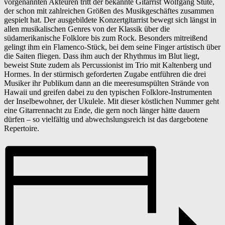
vorgenannten Akteuren tritt der bekannte Gitarrist Wolfgang Stute,
der schon mit zahlreichen Größen des Musikgeschäftes zusammen
gespielt hat. Der ausgebildete Konzertgitarrist bewegt sich längst in
allen musikalischen Genres von der Klassik über die
südamerikanische Folklore bis zum Rock. Besonders mitreißend
gelingt ihm ein Flamenco-Stück, bei dem seine Finger artistisch über
die Saiten fliegen. Dass ihm auch der Rhythmus im Blut liegt,
beweist Stute zudem als Percussionist im Trio mit Kaltenberg und
Hormes. In der stürmisch geforderten Zugabe entführen die drei
Musiker ihr Publikum dann an die meeresumspülten Strände von
Hawaii und greifen dabei zu den typischen Folklore-Instrumenten
der Inselbewohner, der Ukulele. Mit dieser köstlichen Nummer geht
eine Gitarrennacht zu Ende, die gern noch länger hätte dauern
dürfen – so vielfältig und abwechslungsreich ist das dargebotene
Repertoire.