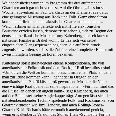
Weihnachtslieder wurden im Programm der drei auftretenden
Gitarristen auch gar nicht vermisst. Auf die Ohren gab es im seit
Wochen ausverkauften Fachwerkhaus an der Krämerstraße dafür
eine gelungene Mischung aus Rock und Folk. Ganz ohne Strom
kommt natürlich auch eine akustische Gitarrennacht nicht aus.
Welch raffinierten Klangeffekte sich mit Hilfe elektronischer
Bausteine erzielen lassen, demonstrierte schon gleich zu Beginn der
deutsch-amerikanische Musiker Tony Kaltenberg, der seit kurzem
mit seiner Familie in Brakel wohnt. Er ließ sich von selbst
eingespielten Klangsequenzen begleiten, die auf Pedaldruck
zugemischt wurden, so dass die Zuhörer eine komplette »Band« mit
zweistimmigem Gesang zu hören bekamen.
Kaltenberg spielt überwiegend eigene Kompositionen, die von
amerikanischer Folkmusik und dem Rock ‚n‘ Roll beeinflusst sind.
»Um durch die Welt zu kommen, braucht man einen Platz, an dem
man zur Ruhe kommen kann«, nennt der in Oregon an der
amerikanischen Pazifikküste groß gewordene Musiker die Natur
eine wichtige Kraftquelle für seine Inspirationen. »Für mich sind das
die Flüsse, an denen ich angeln kann«, sagt Kaltenberg, der auch
auf der Bühne stets seine Anglerkappe trägt. Anregen lässt sich der
mit atemberaubender Technik spielende Folk- und Rockmusiker von
Gitarrenvirtuosen wie Jimi Hendrix, und auch Rolling-Stones-
Gitarrist Keith Richards hätte vermutlich anerkennend genickt,
wenn er Kaltenbergs Version des Stones-Titels »Sympathy For the