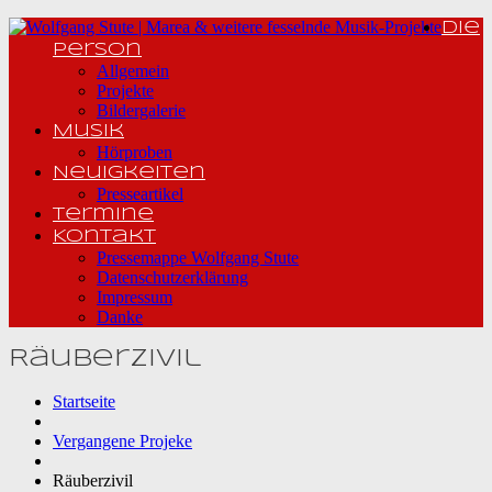
Die
Person
Allgemein
Projekte
Bildergalerie
Musik
Hörproben
Neuigkeiten
Presseartikel
Termine
Kontakt
Pressemappe Wolfgang Stute
Datenschutzerklärung
Impressum
Danke
Räuberzivil
Startseite
Vergangene Projeke
Räuberzivil