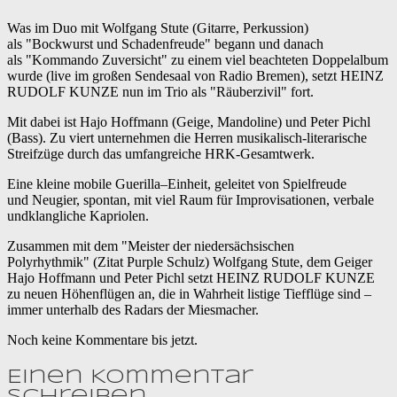
Was im Duo mit Wolfgang Stute (Gitarre, Perkussion)
als "Bockwurst und Schadenfreude" begann und danach
als "Kommando Zuversicht" zu einem viel beachteten Doppelalbum
wurde (live im großen Sendesaal von Radio Bremen), setzt HEINZ
RUDOLF KUNZE nun im Trio als "Räuberzivil" fort.
Mit dabei ist Hajo Hoffmann (Geige, Mandoline) und Peter Pichl
(Bass). Zu viert unternehmen die Herren musikalisch-literarische
Streifzüge durch das umfangreiche HRK-Gesamtwerk.
Eine kleine mobile Guerilla–Einheit, geleitet von Spielfreude
und Neugier, spontan, mit viel Raum für Improvisationen, verbale
undklangliche Kapriolen.
Zusammen mit dem "Meister der niedersächsischen
Polyrhythmik" (Zitat Purple Schulz) Wolfgang Stute, dem Geiger
Hajo Hoffmann und Peter Pichl setzt HEINZ RUDOLF KUNZE
zu neuen Höhenflügen an, die in Wahrheit listige Tiefflüge sind –
immer unterhalb des Radars der Miesmacher.
Noch keine Kommentare bis jetzt.
Einen Kommentar
schreiben