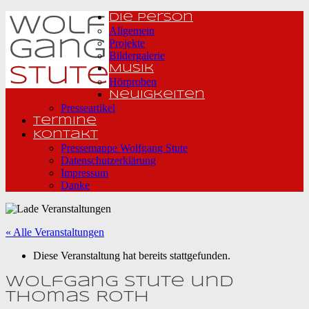
Die Person
Allgemein
Projekte
Bildergalerie
Musik
Hörproben
Neuigkeiten
Presseartikel
Termine
Kontakt
Pressemappe Wolfgang Stute
Datenschutzerklärung
Impressum
Danke
« Alle Veranstaltungen
Diese Veranstaltung hat bereits stattgefunden.
Wolfgang Stute und
Thomas Roth