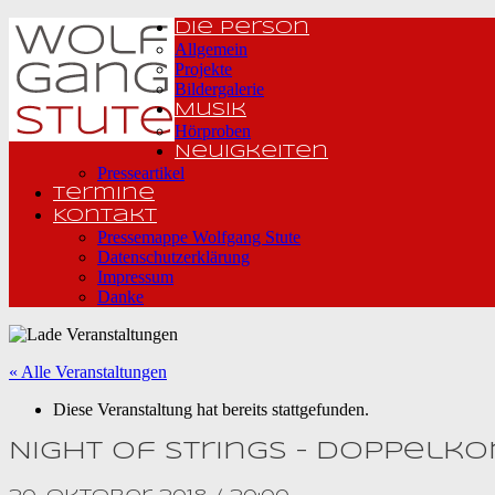
Die Person
Allgemein
Projekte
Bildergalerie
Musik
Hörproben
Neuigkeiten
Presseartikel
Termine
Kontakt
Pressemappe Wolfgang Stute
Datenschutzerklärung
Impressum
Danke
« Alle Veranstaltungen
Diese Veranstaltung hat bereits stattgefunden.
Night of Strings – Doppelko