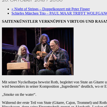
20. Oktober 2018 / 20:00
«
Night of Strings – Doppelkonzert mit Peter Finger
Schiefes Märchen Trio – PAUL MAAR TRIFFT WOLFGA
SAITENKÜNSTLER VERKNÜPFEN VIRTUOS UND RASA
Mit seiner Nyckelharpa beweist Roth, begleitet von Stute an Gitarre u
wird besonders in seiner Komposition „Ingredients“ deutlich, wo er
„Smoke on the water“.
Während der erste Teil von Stute (Gitarre, Cajon, Trommel) und Roth 
Hinschauen, denn seine Fingertechnik grenzt an Akrobatik. Locker gl