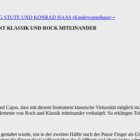
NG STUTE UND KONRAD HAAS (Kindervorstellung)
»
NT KLASSIK UND ROCK MITEINANDER
nd Cajon, dass mit diesem Instrument klassische Virtuosität möglich ist
 Elemente von Rock und Klassik miteinander verknüpft. So erklingen 
gestaltet wurde, trat in der zweiten Hälfte nach der Pause Finger als G
eiten die Finger der Greifhand über das Griffbrett und überwinden sche