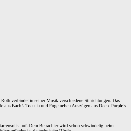
. Roth verbindet in seiner Musik verschiedene Stilrichtungen. Das
Teile aus Bach’s Toccata und Fuge neben Auszügen aus Deep Purple’s
itarrensolist auf. Dem Betrachter wird schon schwindelig beim
inbar mühelos je- de technische Hürde.