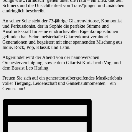
Songs wie „Turmdach“ gehen unter die Haut – ein Lied, das den
Schmerz und die Unsichtbarkeit von Trans*jungen und -mädchen
eindringlich beschreibt.
An seiner Seite steht der 73-jährige Gitarrenvirtuose, Komponist
und Perkussionist, der in Sophie die perfekte Stimme und
Ausdruckskraft für seine eindrucksvollen Eigenkompositionen
gefunden hat. Seine meisterhafte Gitarrenkunst verbindet
Generationen und begeistert mit einer spannenden Mischung aus
Indie, Rock, Pop, Klassik und Latin.
Abgerundet wird der Abend von der hannoverschen
Orchestervereinigung, sowie dem Gitarrist Karl-Jacob Vogt und
dem Bassist Leo Harling.
Freuen Sie sich auf ein generationsübergreifendes Musikerlebnis
voller Tiefgang, Leidenschaft und Gänsehautmomenten – ein
Genuss pur!