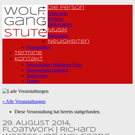
Die Person
Allgemein
Projekte
Bildergalerie
Musik
Hörproben
Neuigkeiten
Presseartikel
Termine
Kontakt
Pressemappe Wolfgang Stute
Datenschutzerklärung
Impressum
Danke
« Alle Veranstaltungen
Diese Veranstaltung hat bereits stattgefunden.
29. August 2014,
Floatwork | Richard