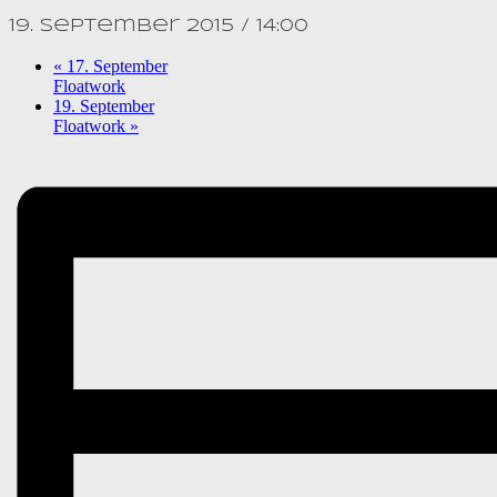
19. September 2015 / 14:00
«
17. September
Floatwork
19. September
Floatwork
»