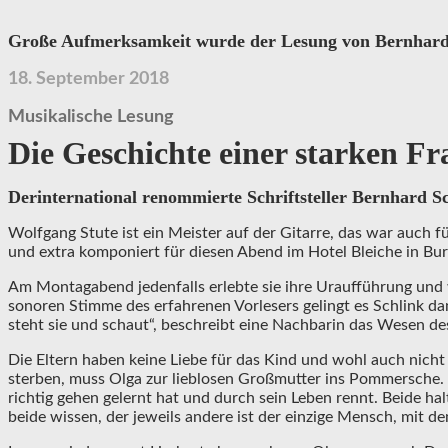
Große Aufmerksamkeit wurde der Lesung von Bernhard Sch
18. September 2018
Musikalische Lesung
Die Geschichte einer starken Fr
Der
international renommierte Schriftsteller Bernhard S
Wolfgang Stute ist ein Meister auf der Gitarre, das war auch fü
und extra komponiert für diesen Abend im Hotel Bleiche in Burg
Am Montagabend jedenfalls erlebte sie ihre Uraufführung und 
sonoren Stimme des erfahrenen Vorlesers gelingt es Schlink da
steht sie und schaut“, beschreibt eine Nachbarin das Wesen d
Die Eltern haben keine Liebe für das Kind und wohl auch nicht 
sterben, muss Olga zur lieblosen Großmutter ins Pommersche. 
richtig gehen gelernt hat und durch sein Leben rennt. Beide h
beide wissen, der jeweils andere ist der einzige Mensch, mit d