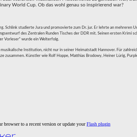
linary World Cup. Ob das wohl genau so inspirierend war?
g. Schlink studierte Jura und promovierte zum Dr. jur. Er lehrte an mehreren U
ngsentwurf des Zentralen Runden Tisches der DDR mit. Seinen ersten Krimi sc
er Vorleser“ wurde ein Welterfolg.
e musikalische Institution, nicht nur in seiner Heimatstadt Hannover. Für zahlre
ze zusammen. Künstler wie Rolf Hoppe, Matthias Brodowy, Heiner Lürig, Purple 
ur browser to a recent version or update your
Flash plugin
nker