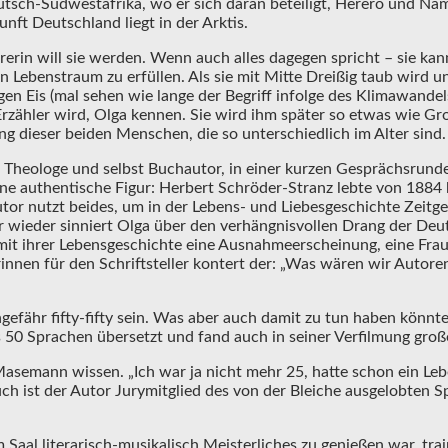
ch-Südwestafrika, wo er sich daran beteiligt, Herero und Nama 
ft Deutschland liegt in der Arktis.
hrerin will sie werden. Wenn auch alles dagegen spricht – sie kan
en Lebenstraum zu erfüllen. Als sie mit Mitte Dreißig taub wird 
n Eis (mal sehen wie lange der Begriff infolge des Klimawandels
 Erzähler wird, Olga kennen. Sie wird ihm später so etwas wie G
 dieser beiden Menschen, die so unterschiedlich im Alter sind. 
Theologe und selbst Buchautor, in einer kurzen Gesprächsrunde.
eine authentische Figur: Herbert Schröder-Stranz lebte von 1884 
Autor nutzt beides, um in der Lebens- und Liebesgeschichte Zeit
r wieder sinniert Olga über den verhängnisvollen Drang der Deu
st mit ihrer Lebensgeschichte eine Ausnahmeerscheinung, eine Frau
erinnen für den Schriftsteller kontert der: „Was wären wir Autore
efähr fifty-fifty sein. Was aber auch damit zu tun haben könnte, 
s 50 Sprachen übersetzt und fand auch in seiner Verfilmung gro
emann wissen. „Ich war ja nicht mehr 25, hatte schon ein Lebe
ch ist der Autor Jurymitglied des von der Bleiche ausgelobten S
Saal literarisch-musikalisch Meisterliches zu genießen war, trai