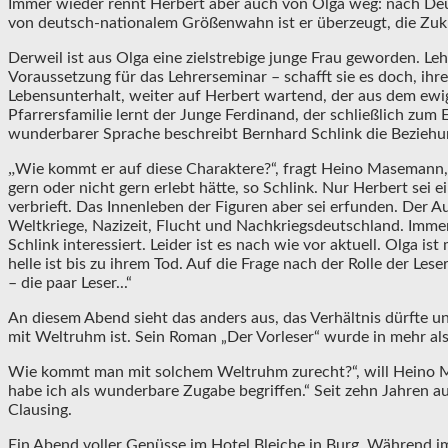
Immer wieder rennt Herbert aber auch von Olga weg: nach Deuts
von deutsch-nationalem Größenwahn ist er überzeugt, die Zukun
Derweil ist aus Olga eine zielstrebige junge Frau geworden. Le
Voraussetzung für das Lehrerseminar – schafft sie es doch, ihr
Lebensunterhalt, weiter auf Herbert wartend, der aus dem ewige
Pfarrersfamilie lernt der Junge Ferdinand, der schließlich zum
wunderbarer Sprache beschreibt Bernhard Schlink die Beziehung
„
Wie kommt er auf diese Charaktere?“, fragt Heino Masemann, 
gern oder nicht gern erlebt hätte, so Schlink. Nur Herbert sei 
verbrieft. Das Innenleben der Figuren aber sei erfunden. Der 
Weltkriege, Nazizeit, Flucht und Nachkriegsdeutschland. Imme
Schlink interessiert. Leider ist es nach wie vor aktuell. Olga i
helle ist bis zu ihrem Tod. Auf die Frage nach der Rolle der Les
– die paar Leser...“
An diesem Abend sieht das anders aus, das Verhältnis dürfte ung
mit Weltruhm ist. Sein Roman „Der Vorleser“ wurde in mehr al
Wie kommt man mit solchem Weltruhm zurecht?“, will Heino Mas
habe ich als wunderbare Zugabe begriffen.“ Seit zehn Jahren au
Clausing.
Ein Abend voller Genüsse im Hotel Bleiche in Burg. Während im 