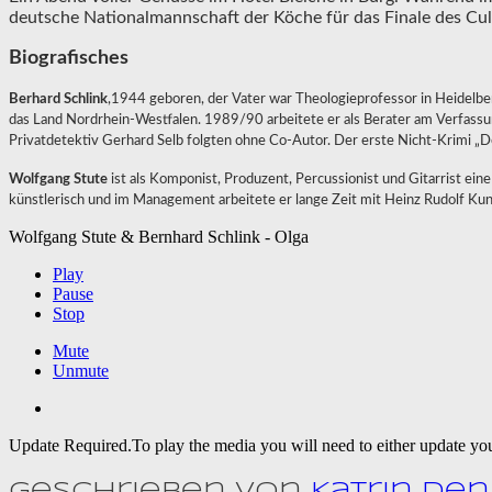
deutsche Nationalmannschaft der Köche für das Finale des Cu
Biografisches
Berhard Schlink
,1944 geboren, der Vater war Theologieprofessor in Heidelber
das Land Nordrhein-Westfalen. 1989/90 arbeitete er als Berater am Verfassu
Privatdetektiv Gerhard Selb folgten ohne Co-Autor. Der erste Nicht-Krimi „D
Wolfgang Stute
ist als Komponist, Produzent, Percussionist und Gitarrist ein
künstlerisch und im Management arbeitete er lange Zeit mit Heinz Rudolf Kun
Wolfgang Stute & Bernhard Schlink - Olga
Play
Pause
Stop
Mute
Unmute
Update Required.
To play the media you will need to either update yo
Geschrieben von
Katrin De