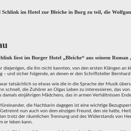
link im Hotel zur Bleiche in Burg zu teil, die Wolfgang
au
chlink liest im Burger Hotel „Bleiche“ aus seinem Roman 
r diejenigen, die ihn nicht kannten, von den ersten Klängen an kl
 – und sicher folgende, an denen er den Schriftsteller Bernhard
war tatsächlich so etwas wie die in die Sprache der Musik über
nn schnell, die Zuhörer an Olgas Leben zu interessieren, das vo
es damals einjährigen Mädchens, das in armen Verhältnissen End
füreinander, die Nachbarin dagegen ist eine wichtige Bezugspers
Getrennt nun auch von dem einzigen Freund, den sie hatte, Herb
alten trotz der räumlichen Trennung und des Widerstands von Her
em er leben kann.